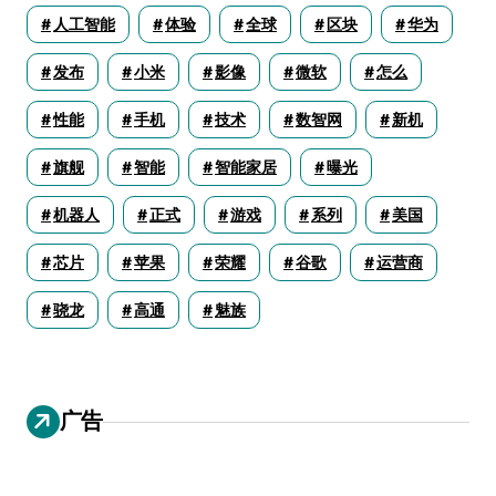
人工智能
体验
全球
区块
华为
发布
小米
影像
微软
怎么
性能
手机
技术
数智网
新机
旗舰
智能
智能家居
曝光
机器人
正式
游戏
系列
美国
芯片
苹果
荣耀
谷歌
运营商
骁龙
高通
魅族
广告