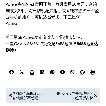
Active将在AT&T官网开售，每月费用28美元，合约
期或为2年。对三防机感兴趣，或者纯粹想买一个坚
固手机的用户，可以适当考虑一下三星S8
Active。
三星Galaxy S8/S8+ 9期免息5688起售
￥5688元直达
链接
>
文
李楠霸气回应代言人：
iPhone 8屏幕玻璃曝光
有钱但我不想请
超高屏占比
章