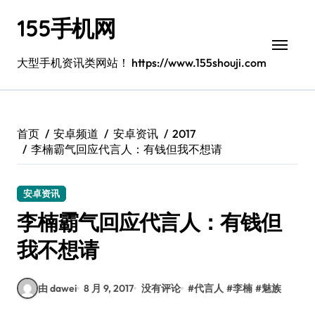
跳
155手机网
转
到
内
大型手机资讯类网站！ https://www.155shouji.com
容
首页
安卓频道
安卓资讯
2017
李楠霸气回应代言人：有钱但我不想请
安卓资讯
李楠霸气回应代言人：有钱但
我不想请
由 dawei
8 月 9, 2017
没有评论
#
代言人
#
李楠
#
魅族