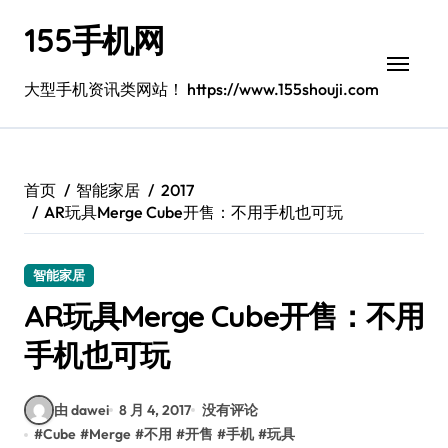
跳
155手机网
转
到
内
大型手机资讯类网站！ https://www.155shouji.com
容
首页
智能家居
2017
AR玩具Merge Cube开售：不用手机也可玩
智能家居
AR玩具Merge Cube开售：不用
手机也可玩
由 dawei
8 月 4, 2017
没有评论
#
Cube
#
Merge
#
不用
#
开售
#
手机
#
玩具