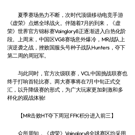
夏季赛场热力不断，次时代顶级移动电竞手游
《虚荣》点燃全球战火。伴随着7月的到来，《虚
荣》世界官方锦标赛Vainglory8正逐渐进入白热化阶
段。上周末，中国区VG8赛场意外爆冷，MR战队上
演逆袭之战，挫败国服头号种子战队Hunters，夺下
第二周的周冠军。
与此同时，官方次级联赛，VCL中国挑战联赛也
终于打响首轮比赛。两大赛事将在7月中旬正式交
汇，以升降级赛的形式，为广大玩家更加刺激和多
样化的观战体验!
【MR击败HT夺下周冠 FFK积分进入前三】
众所周知，《虚荣》Vainglory8全球赛区均采用