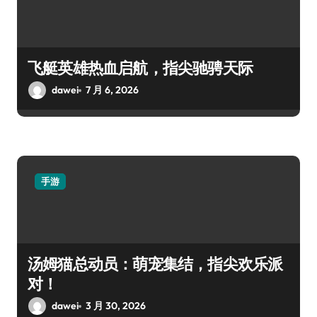
飞艇英雄热血启航，指尖驰骋天际
dawei
7 月 6, 2026
手游
汤姆猫总动员：萌宠集结，指尖欢乐派
对！
dawei
3 月 30, 2026