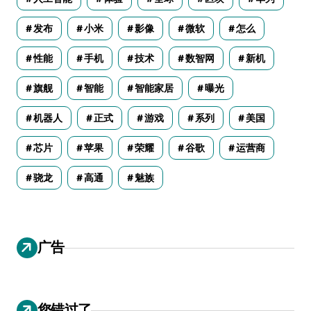
发布
小米
影像
微软
怎么
性能
手机
技术
数智网
新机
旗舰
智能
智能家居
曝光
机器人
正式
游戏
系列
美国
芯片
苹果
荣耀
谷歌
运营商
骁龙
高通
魅族
广告
您错过了