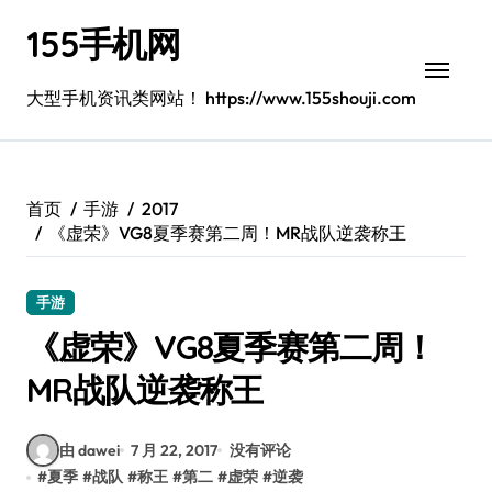
跳
155手机网
转
到
内
大型手机资讯类网站！ https://www.155shouji.com
容
首页
手游
2017
《虚荣》VG8夏季赛第二周！MR战队逆袭称王
手游
《虚荣》VG8夏季赛第二周！
MR战队逆袭称王
由 dawei
7 月 22, 2017
没有评论
#
夏季
#
战队
#
称王
#
第二
#
虚荣
#
逆袭