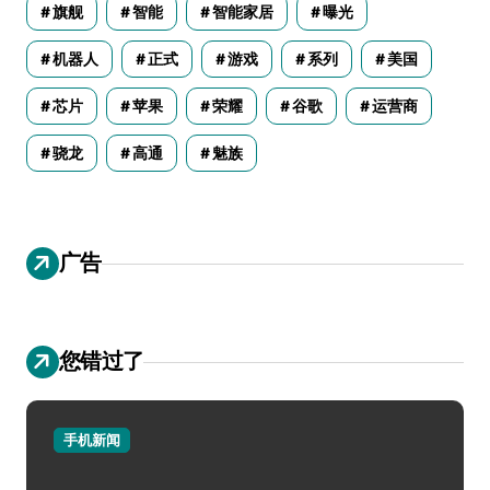
旗舰
智能
智能家居
曝光
机器人
正式
游戏
系列
美国
芯片
苹果
荣耀
谷歌
运营商
骁龙
高通
魅族
广告
您错过了
手机新闻