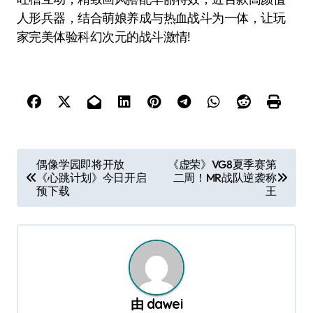
人形兵器，结合萌娘养成与热血战斗为一体，让玩
家完美体验科幻次元的战斗激情!
文
偶像学园即将开放
《虚荣》VG8夏季赛第
《心跳计划》今日开启
二周！MR战队逆袭称
章
预下载
王
导
航
由
dawei