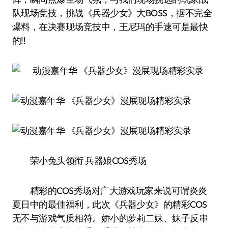
队现场竞技，挑战《兵器少女》大BOSS，据不完全
爆料，在决赛现场竞技中，王尼玛的手速可是最快
的!!
荣小兔头领衔 兵器娘COS秀场
精彩的COS秀场对广大游戏玩家来说可谓炎炎
夏日中的最佳福利，此次《兵器少女》的精彩COS
无不与游戏气质相符。娇小的萝莉二妹、妹子反串