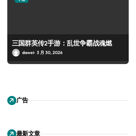
三国群英传2手游：乱世争霸战魂燃
dawei
3 月 30, 2026
广告
最新文章