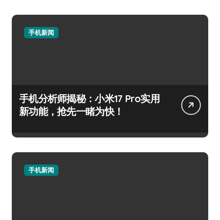
手机新闻
手机分析师揭秘：小米17 Pro实用
新功能，抢先一睹为快！
手机新闻