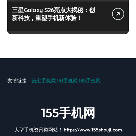
三星Galaxy S26亮点大揭秘：创
新科技，重塑手机新体验！
友情链接：
第七手机网
151手机网
185手机网
155手机网
大型手机资讯类网站！ https://www.155shouji.com