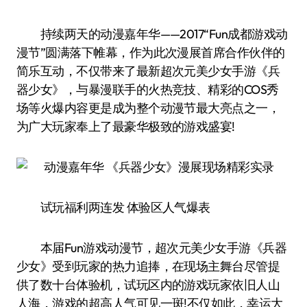
持续两天的动漫嘉年华——2017“Fun成都游戏动
漫节”圆满落下帷幕，作为此次漫展首席合作伙伴的
简乐互动，不仅带来了最新超次元美少女手游《兵
器少女》，与暴漫联手的火热竞技、精彩的COS秀
场等火爆内容更是成为整个动漫节最大亮点之一，
为广大玩家奉上了最豪华极致的游戏盛宴!
试玩福利两连发 体验区人气爆表
本届Fun游戏动漫节，超次元美少女手游《兵器
少女》受到玩家的热力追捧，在现场主舞台尽管提
供了数十台体验机，试玩区内的游戏玩家依旧人山
人海，游戏的超高人气可见一斑!不仅如此，幸运大