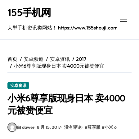
跳
155手机网
转
到
内
大型手机资讯类网站！ https://www.155shouji.com
容
首页
安卓频道
安卓资讯
2017
小米6尊享版现身日本 卖4000元被赞便宜
安卓资讯
小米6尊享版现身日本 卖4000
元被赞便宜
由 dawei
8 月 15, 2017
没有评论
#
尊享版
#
小米 6