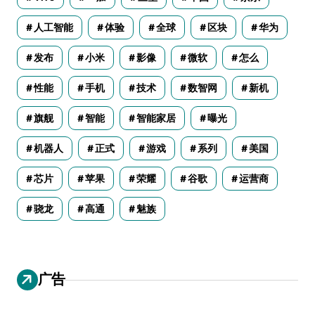
人工智能
体验
全球
区块
华为
发布
小米
影像
微软
怎么
性能
手机
技术
数智网
新机
旗舰
智能
智能家居
曝光
机器人
正式
游戏
系列
美国
芯片
苹果
荣耀
谷歌
运营商
骁龙
高通
魅族
广告