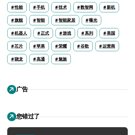
性能
手机
技术
数智网
新机
旗舰
智能
智能家居
曝光
机器人
正式
游戏
系列
美国
芯片
苹果
荣耀
谷歌
运营商
骁龙
高通
魅族
广告
您错过了