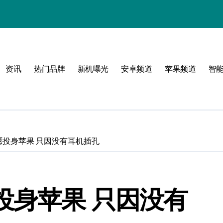
！
资讯
热门品牌
新机曝光
安卓频道
苹果频道
智
玩
峰
愿投身苹果 只因没有耳机插孔
点！
新体验
投身苹果 只因没有