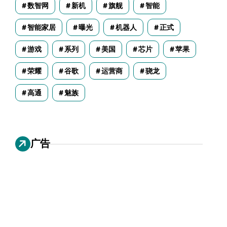
数智网
新机
旗舰
智能
智能家居
曝光
机器人
正式
游戏
系列
美国
芯片
苹果
荣耀
谷歌
运营商
骁龙
高通
魅族
广告