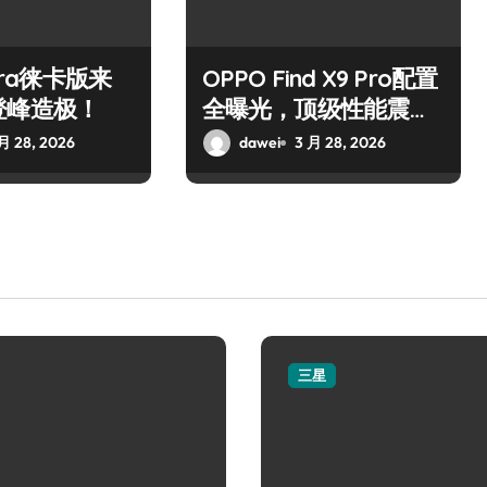
ltra徕卡版来
OPPO Find X9 Pro配置
登峰造极！
全曝光，顶级性能震撼
来袭！
月 28, 2026
dawei
3 月 28, 2026
三星