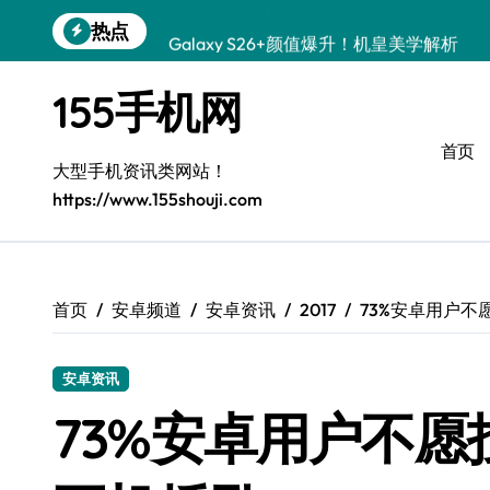
跳
热点
Galaxy S26+颜值爆升！机皇美学解析
转
到
Galaxy A56 5G登场，时尚与性能双巅峰
内
155手机网
容
Galaxy Z Flip6：折叠时尚，尽显潮流新宠
首页
三星Galaxy S26发布：个性美化全攻略
大型手机资讯类网站！
https://www.155shouji.com
Galaxy S25美颜秘籍：个性定制炫酷玩法
Galaxy C55 5G焕新指南：定制潮流无限
Galaxy C55 5G登场，演绎三星美学新巅
首页
安卓频道
安卓资讯
2017
73%安卓用户不
Galaxy S25+闪亮登场，这样打扮秒变焦
安卓资讯
S25 Ultra颜值炸裂！定制主题引领潮流
73%安卓用户不愿