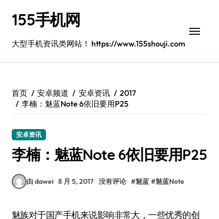
跳
155手机网
转
到
内
大型手机资讯类网站！ https://www.155shouji.com
容
首页
安卓频道
安卓资讯
2017
李楠：魅蓝Note 6依旧要用P25
安卓资讯
李楠：魅蓝Note 6依旧要用P25
由 dawei
8 月 5, 2017
没有评论
#
魅蓝
#
魅蓝Note
魅族对于国产手机来说影响非常大，一些优秀的创