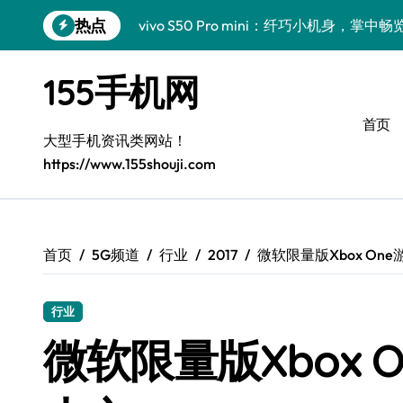
跳
热点
vivo S50 Pro mini：纤巧小机身，掌
转
到
手机分析师揭秘：小米17 Pro实用新功
内
155手机网
容
三星Galaxy S26亮点大揭秘：创新科
首页
三星Galaxy Z Fold7前瞻：手机管家
大型手机资讯类网站！
https://www.155shouji.com
S25 Ultra颜值炸裂！定制主题引领潮流
S24+震撼登场，美出新高度！
Galaxy S26+颜值爆升！机皇美学解析
首页
5G频道
行业
2017
微软限量版Xbox One
Galaxy A56 5G登场，时尚与性能双巅峰
行业
Galaxy Z Flip6：折叠时尚，尽显潮流新宠
微软限量版Xbox 
vivo S50新功能大揭秘！优惠全享，高