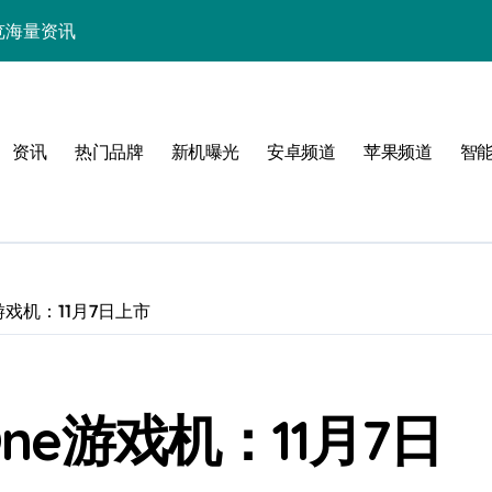
中畅览海量资讯
能，抢先一睹为快！
技，重塑手机新体验！
资讯
热门品牌
新机曝光
安卓频道
苹果频道
智
揭秘折叠屏新惊艳亮点
新体验
游戏机：11月7日上市
！
One游戏机：11月7日
效玩机攻略速看！