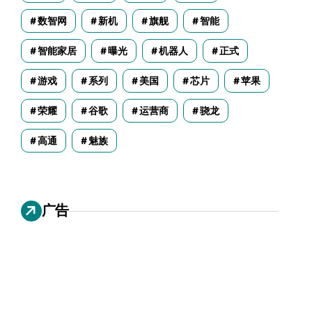
数智网
新机
旗舰
智能
智能家居
曝光
机器人
正式
游戏
系列
美国
芯片
苹果
荣耀
谷歌
运营商
骁龙
高通
魅族
广告