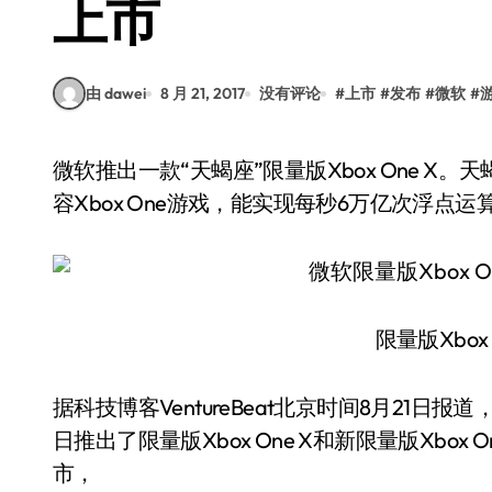
上市
由 dawei
8 月 21, 2017
没有评论
#
上市
#
发布
#
微软
#
微软推出一款“天蝎座”限量版Xbox One X。天蝎座原本是Xbox One X的代号，支持4K画质、兼
容Xbox One游戏，能实现每秒6万亿次浮点
限量版Xbox
据科技博客VentureBeat北京时间8月21
日推出了限量版Xbox One X和新限量版Xbox O
市，