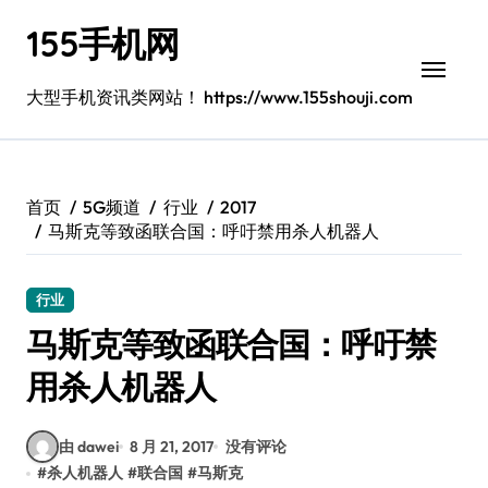
跳
155手机网
转
到
内
大型手机资讯类网站！ https://www.155shouji.com
容
首页
5G频道
行业
2017
马斯克等致函联合国：呼吁禁用杀人机器人
行业
马斯克等致函联合国：呼吁禁
用杀人机器人
由 dawei
8 月 21, 2017
没有评论
#
杀人机器人
#
联合国
#
马斯克