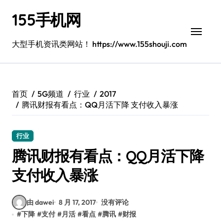
跳
155手机网
转
到
内
大型手机资讯类网站！ https://www.155shouji.com
容
首页
5G频道
行业
2017
腾讯财报有看点：QQ月活下降 支付收入暴涨
行业
腾讯财报有看点：QQ月活下降
支付收入暴涨
由 dawei
8 月 17, 2017
没有评论
#
下降
#
支付
#
月活
#
看点
#
腾讯
#
财报