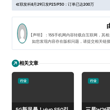
文
联发科8月29日发P23/P30：订单已达200万
章
导
航
【声明】：155手机网内容转载自互联网，其
如您发现内容存在版权问题，请提交相关链接至邮箱
相关文章
行业
行业
5G新风暴！vivo S50引
三星W26