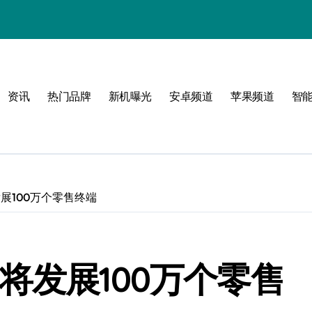
！
资讯
热门品牌
新机曝光
安卓频道
苹果频道
智
玩
展100万个零售终端
峰
点！
将发展100万个零售
新体验