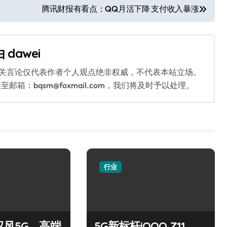
腾讯财报有看点：QQ月活下降 支付收入暴涨
由
dawei
相关言论仅代表作者个人观点绝非权威，不代表本站立场。
：bqsm@foxmail.com，我们将及时予以处理。
行业
驭风5G，高端
5G新标杆iQOO Z11