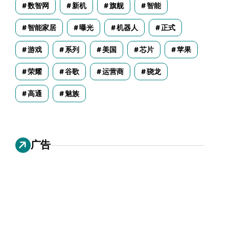
数智网
新机
旗舰
智能
智能家居
曝光
机器人
正式
游戏
系列
美国
芯片
苹果
荣耀
谷歌
运营商
骁龙
高通
魅族
广告