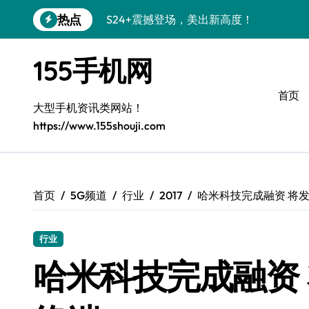
跳
热点
S24+震撼登场，美出新高度！
转
到
Galaxy S26+颜值爆升！机皇美学解析
内
155手机网
容
Galaxy A56 5G登场，时尚与性能双巅峰
首页
Galaxy Z Flip6：折叠时尚，尽显潮流新宠
大型手机资讯类网站！
https://www.155shouji.com
三星Galaxy S26发布：个性美化全攻略
Galaxy S25美颜秘籍：个性定制炫酷玩法
Galaxy C55 5G焕新指南：定制潮流无限
首页
5G频道
行业
2017
哈米科技完成融资 将发
Galaxy C55 5G登场，演绎三星美学新巅
行业
Galaxy S25+闪亮登场，这样打扮秒变焦
哈米科技完成融资 
S25 Ultra颜值炸裂！定制主题引领潮流