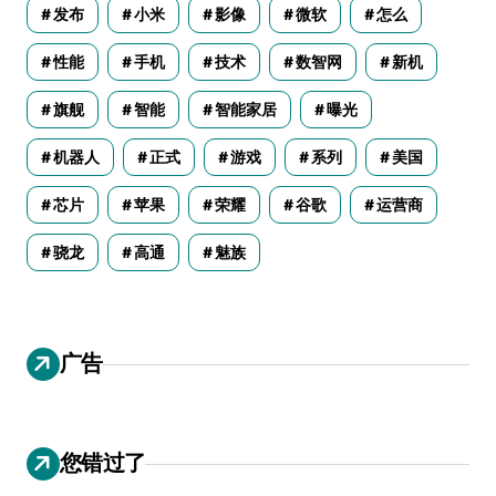
发布
小米
影像
微软
怎么
性能
手机
技术
数智网
新机
旗舰
智能
智能家居
曝光
机器人
正式
游戏
系列
美国
芯片
苹果
荣耀
谷歌
运营商
骁龙
高通
魅族
广告
您错过了