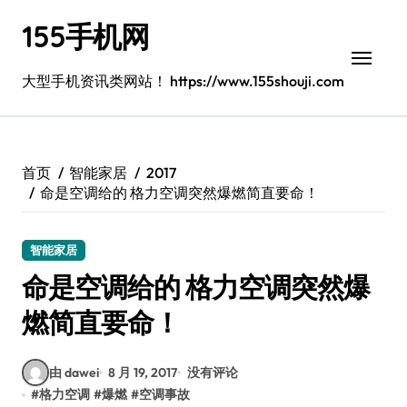
跳
155手机网
转
到
内
大型手机资讯类网站！ https://www.155shouji.com
容
首页
智能家居
2017
命是空调给的 格力空调突然爆燃简直要命！
智能家居
命是空调给的 格力空调突然爆
燃简直要命！
由 dawei
8 月 19, 2017
没有评论
#
格力空调
#
爆燃
#
空调事故