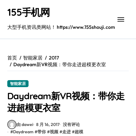
跳
155手机网
转
到
内
大型手机资讯类网站！ https://www.155shouji.com
容
首页
智能家居
2017
Daydream新VR视频：带你走进超模更衣室
智能家居
Daydream新VR视频：带你走
进超模更衣室
由 dawei
8 月 16, 2017
没有评论
#
Daydream
#
带你
#
视频
#
走进
#
超模