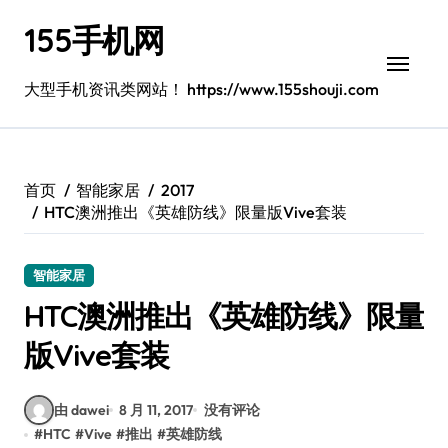
跳
155手机网
转
到
内
大型手机资讯类网站！ https://www.155shouji.com
容
首页
智能家居
2017
HTC澳洲推出《英雄防线》限量版Vive套装
智能家居
HTC澳洲推出《英雄防线》限量
版Vive套装
由 dawei
8 月 11, 2017
没有评论
#
HTC
#
Vive
#
推出
#
英雄防线