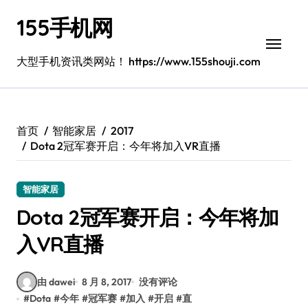
跳
155手机网
转
到
内
大型手机资讯类网站！ https://www.155shouji.com
容
首页
智能家居
2017
Dota 2冠军赛开启：今年将加入VR直播
智能家居
Dota 2冠军赛开启：今年将加
入VR直播
由 dawei
8 月 8, 2017
没有评论
#
Dota
#
今年
#
冠军赛
#
加入
#
开启
#
直