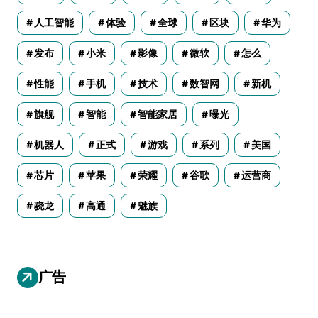
人工智能
体验
全球
区块
华为
发布
小米
影像
微软
怎么
性能
手机
技术
数智网
新机
旗舰
智能
智能家居
曝光
机器人
正式
游戏
系列
美国
芯片
苹果
荣耀
谷歌
运营商
骁龙
高通
魅族
广告