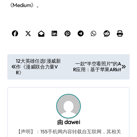
《Medium》。
文
12大英雄任选! 漫威新
一款“半空看照片”的A
作《漫威联合力量V
章
R应用：基于苹果ARkit
R》
导
航
由
dawei
【声明】：155手机网内容转载自互联网，其相关