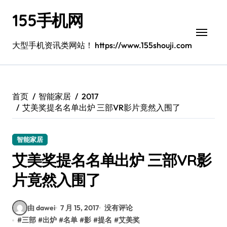
跳
155手机网
转
到
内
大型手机资讯类网站！ https://www.155shouji.com
容
首页
智能家居
2017
艾美奖提名名单出炉 三部VR影片竟然入围了
智能家居
艾美奖提名名单出炉 三部VR影
片竟然入围了
由 dawei
7 月 15, 2017
没有评论
#
三部
#
出炉
#
名单
#
影
#
提名
#
艾美奖