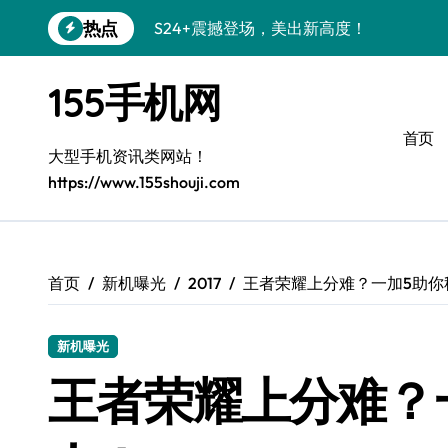
跳
热点
S24+震撼登场，美出新高度！
转
到
Galaxy S26+颜值爆升！机皇美学解析
内
155手机网
容
Galaxy A56 5G登场，时尚与性能双巅峰
首页
Galaxy Z Flip6：折叠时尚，尽显潮流新宠
大型手机资讯类网站！
https://www.155shouji.com
三星Galaxy S26发布：个性美化全攻略
Galaxy S25美颜秘籍：个性定制炫酷玩法
Galaxy C55 5G焕新指南：定制潮流无限
首页
新机曝光
2017
王者荣耀上分难？一加5助你
Galaxy C55 5G登场，演绎三星美学新巅
新机曝光
Galaxy S25+闪亮登场，这样打扮秒变焦
王者荣耀上分难？
S25 Ultra颜值炸裂！定制主题引领潮流