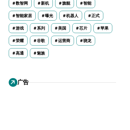
数智网
新机
旗舰
智能
智能家居
曝光
机器人
正式
游戏
系列
美国
芯片
苹果
荣耀
谷歌
运营商
骁龙
高通
魅族
广告