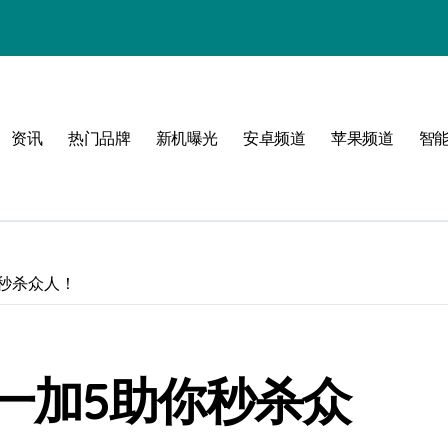
！
资讯
热门品牌
新机曝光
安卓频道
苹果频道
智
玩
秒杀众人！
峰
点！
一加5助你秒杀众
新体验