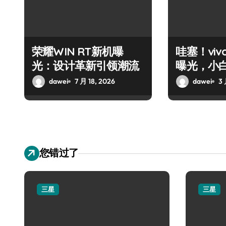
荣耀WIN RT新机曝
哇塞！vivo
光：设计革新引领潮流
曝光，小
动！
dawei
7 月 18, 2026
dawei
3 
您错过了
三星
三星