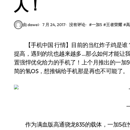
人！
由 dawei
7 月 24, 2017
没有评论
#
一加5
#
王者荣耀
#
高
【手机中国 行情】目前的当红炸子鸡是谁？当然是《王者荣耀》了！！不过随着游戏普及度
提高，遇到的坑也越来越多…那么如何才能让
置强悍优化给力的手机了！上个月推出的一加
简的氢OS，想推锅给手机那是再也不可能了。
作为满血版高通骁龙835的载体，一加5在性