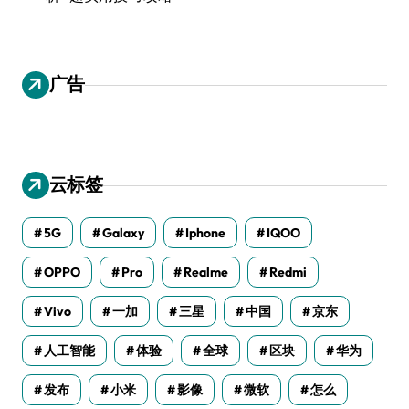
广告
云标签
5G
Galaxy
Iphone
IQOO
OPPO
Pro
Realme
Redmi
Vivo
一加
三星
中国
京东
人工智能
体验
全球
区块
华为
发布
小米
影像
微软
怎么