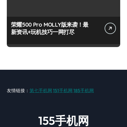
荣耀500 Pro MOLLY版来袭！最
新资讯+玩机技巧一网打尽
友情链接：
第七手机网
151手机网
185手机网
155手机网