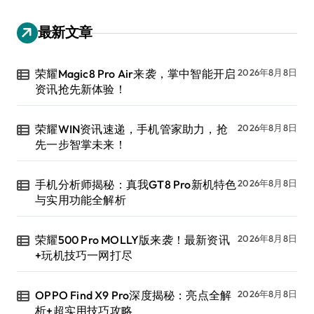
最新文章
荣耀Magic8 Pro Air来袭，掌中智能开启
2026年8月8日
资讯抢先新体验！
荣耀WIN资讯速递，手机管家助力，抢
2026年8月8日
先一步智掌未来！
手机分析师揭秘：真我GT8 Pro新机特色
2026年8月8日
与实用功能全解析
荣耀500 Pro MOLLY版来袭！最新资讯
2026年8月8日
+玩机技巧一网打尽
OPPO Find X9 Pro深度揭秘：亮点全解
2026年8月8日
析+超实用技巧攻略