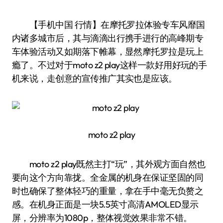
【手机中国 行情】在摩托罗拉体验专车风靡国
内诸多城市后，其与滴滴出行携手进行的高峰期专
车体验活动又如期落下帷幕，显然摩托罗拉是玩上
瘾了。不过对于moto z2 play这样一款好用好玩的手
机来说，走创意的宣传推广其实也是应该。
moto z2 play
moto z2 play既然主打“玩”，其外观方面自然也
要向这个方向靠拢。全金属的机身在保证坚固的同
时也确保了整体轻巧的重量，拿在手中毫无负赘之
感。在机身正面是一块5.5英寸高清AMOLED显示
屏，分辨率为1080p，整体视觉效果非常不错。