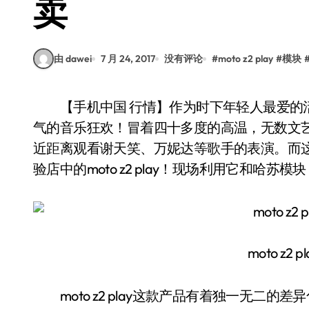
卖
由 dawei
7 月 24, 2017
没有评论
#
moto z2 play
#
模块
【手机中国 行情】作为时下年轻人最爱的活动之一，杭州草莓音乐节绝对算得上是近期大人
气的音乐狂欢！冒着四十多度的高温，无数文
近距离观看谢天笑、万妮达等歌手的表演。而
验店中的moto z2 play！现场利用它和哈
moto z2
moto z2 play这款产品有着独一无二