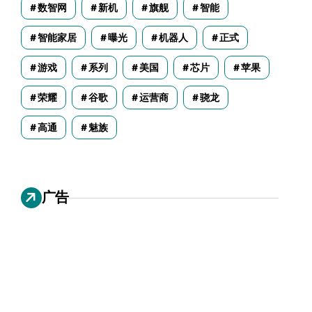
数智网
新机
旗舰
智能
智能家居
曝光
机器人
正式
游戏
系列
美国
芯片
苹果
荣耀
谷歌
运营商
骁龙
高通
魅族
广告