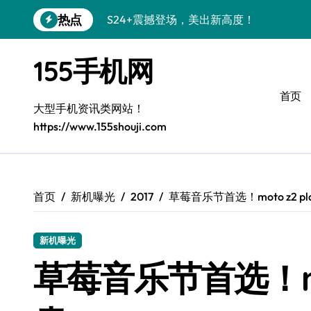
跳
热点
S24+震撼登场，美出新高度！
转
到
Galaxy S26+颜值爆升！机皇美学解析
内
155手机网
容
Galaxy A56 5G登场，时尚与性能双巅峰
首页
Galaxy Z Flip6：折叠时尚，尽显潮流新宠
大型手机资讯类网站！
https://www.155shouji.com
三星Galaxy S26发布：个性美化全攻略
Galaxy S25美颜秘籍：个性定制炫酷玩法
Galaxy C55 5G焕新指南：定制潮流无限
首页
新机曝光
2017
草莓音乐节首选！moto z2 p
Galaxy C55 5G登场，演绎三星美学新巅
新机曝光
Galaxy S25+闪亮登场，这样打扮秒变焦
草莓音乐节首选！mot
S25 Ultra颜值炸裂！定制主题引领潮流