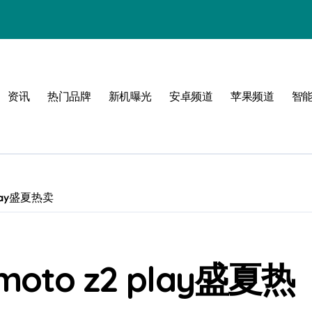
！
资讯
热门品牌
新机曝光
安卓频道
苹果频道
智
玩
lay盛夏热卖
峰
点！
o z2 play盛夏热
新体验