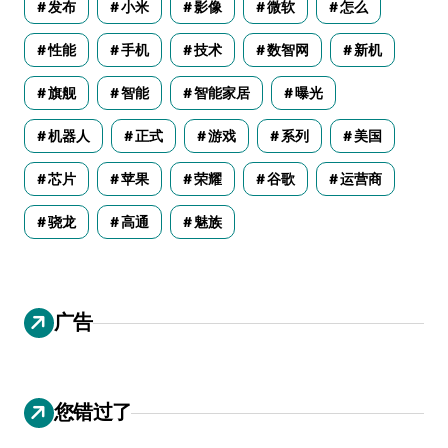
发布
小米
影像
微软
怎么
性能
手机
技术
数智网
新机
旗舰
智能
智能家居
曝光
机器人
正式
游戏
系列
美国
芯片
苹果
荣耀
谷歌
运营商
骁龙
高通
魅族
广告
您错过了