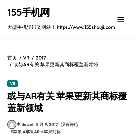
跳
155手机网
转
到
内
大型手机资讯类网站！ https://www.155shouji.com
容
首页
VR
2017
或与AR有关 苹果更新其商标覆盖新领域
VR
或与AR有关 苹果更新其商标覆
盖新领域
由 dawei
8 月 9, 2017
没有评论
#
苹果
#
苹果AR
#
苹果商标