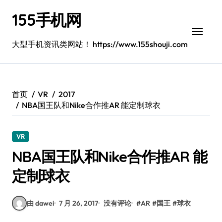
跳
155手机网
转
到
内
大型手机资讯类网站！ https://www.155shouji.com
容
首页
VR
2017
NBA国王队和Nike合作推AR 能定制球衣
VR
NBA国王队和Nike合作推AR 能
定制球衣
由 dawei
7 月 26, 2017
没有评论
#
AR
#
国王
#
球衣