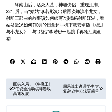
终南山后，活死人墓，神雕侠侣，重现江湖。
22年后，当“姑姑”李若彤复出后再次饰演小龙女，
射雕三部曲的故事该如何续写?想揭秘射雕江湖，看
姑姑近况如何?10月19日拿起手机下载安卓版《杨过
与小龙女》，与“姑姑”李若彤一起携手再绘江湖画
卷!
文
巨头入局，《牛魔王》
周易算出逃课学生 太
2亿资金推动棋牌游戏
章
复杂 这种方法更简单
高速发展
导
航