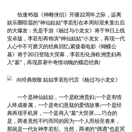
恰逢95版《神雕侠侣》开播22周年之际，远离
娱乐圈喧嚣的“神仙姑姑”李若彤在本周却迎来复出后
的大爆发：先是手游《杨过与小龙女》将于19日上线
安卓版，李若彤再饰演“神仙姑姑”小龙女，再现一代
人心中不可磨灭的经典回忆;紧接着电影《蝴蝶公
墓》将于20日登陆大荧幕，李若彤化身欧洲贵妇再
入“墓”，再现原著中奇情动魄的蝶恋经典!
一个是神仙姑姑，一个是欧洲贵妇;一个是有情
人终成眷属，一个是奇幻悬疑的爱情故事;一个是经
典再现手机屏，一个是再入“墓”大荧屏……巧合的
是，两者竟然不约而同的因为一个人而纷至沓来，
那就是一代女神李若彤。当然，两者的“偶遇”也是冥