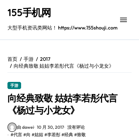
跳
155手机网
转
到
内
大型手机资讯类网站！ https://www.155shouji.com
容
首页
手游
2017
向经典致敬 姑姑李若彤代言《杨过与小龙女》
手游
向经典致敬 姑姑李若彤代言
《杨过与小龙女》
由 dawei
10 月 30, 2017
没有评论
#
代言
#
向
#
姑姑
#
李若彤
#
经典
#
致敬