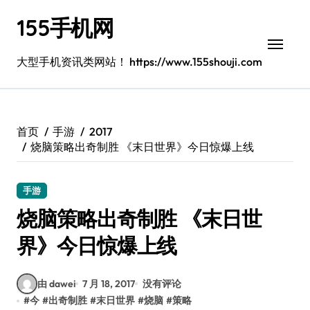
跳
155手机网
转
到
内
大型手机资讯类网站！ https://www.155shouji.com
容
首页
手游
2017
烧脑策略出奇制胜 《末日世界》今日惊爆上线
手游
烧脑策略出奇制胜 《末日世
界》今日惊爆上线
由 dawei
7 月 18, 2017
没有评论
#
今
#
出奇制胜
#
末日世界
#
烧脑
#
策略