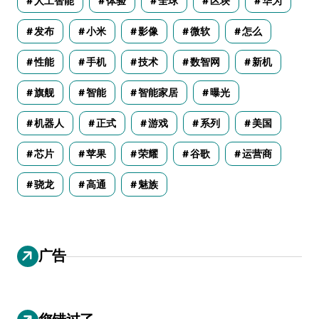
人工智能
体验
全球
区块
华为
发布
小米
影像
微软
怎么
性能
手机
技术
数智网
新机
旗舰
智能
智能家居
曝光
机器人
正式
游戏
系列
美国
芯片
苹果
荣耀
谷歌
运营商
骁龙
高通
魅族
广告