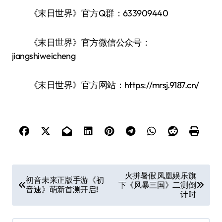
《末日世界》官方Q群：633909440
《末日世界》官方微信公众号：
jiangshiweicheng
《末日世界》官方网站：https://mrsj.9187.cn/
文
火拼暑假 凤凰娱乐旗
初音未来正版手游《初
下《风暴三国》二测倒
章
音速》萌新首测开启!
计时
导
航