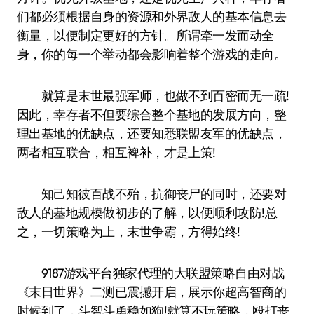
们都必须根据自身的资源和外界敌人的基本信息去
衡量，以便制定更好的方针。所谓牵一发而动全
身，你的每一个举动都会影响着整个游戏的走向。
就算是末世最强军师，也做不到百密而无一疏!
因此，幸存者不但要综合整个基地的发展方向，整
理出基地的优缺点，还要知悉联盟友军的优缺点，
两者相互联合，相互裨补，才是上策!
知己知彼百战不殆，抗御丧尸的同时，还要对
敌人的基地规模做初步的了解，以便顺利攻防!总
之，一切策略为上，末世争霸，方得始终!
9187游戏平台独家代理的大联盟策略自由对战
《末日世界》二测已震撼开启，展示你超高智商的
时候到了，斗智斗勇稳如狗!就算不玩策略，殴打丧