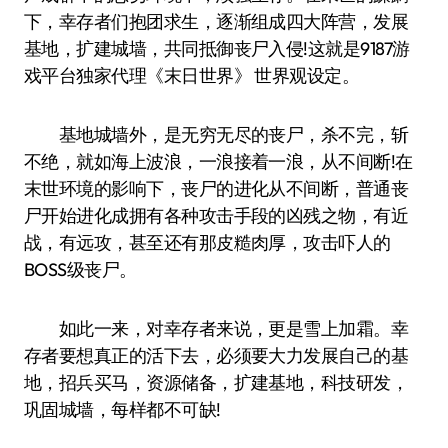
下，幸存者们抱团求生，逐渐组成四大阵营，发展
基地，扩建城墙，共同抵御丧尸入侵!这就是9187游
戏平台独家代理《末日世界》 世界观设定。
基地城墙外，是无穷无尽的丧尸，杀不完，斩
不绝，就如海上波浪，一浪接着一浪，从不间断!在
末世环境的影响下，丧尸的进化从不间断，普通丧
尸开始进化成拥有各种攻击手段的凶残之物，有近
战，有远攻，甚至还有那皮糙肉厚，攻击吓人的
BOSS级丧尸。
如此一来，对幸存者来说，更是雪上加霜。幸
存者要想真正的活下去，必须要大力发展自己的基
地，招兵买马，资源储备，扩建基地，科技研发，
巩固城墙，每样都不可缺!