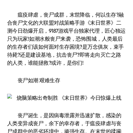
瘟疫肆虐，丧尸成群，末世降临，何以生存?融
合丧尸文化的大联盟对战策略手游《末日世界》二
测今日劲爆开启，9187游戏平台独家代理，匠心独运
只为玩家!如潮水般丧尸来袭，恐怖围城，人类最后
的生存者们该如何面对生存困境?是万念俱灰，束手
待毙?还是建设基地，抗击丧尸?即将走向灭亡之路
的人类，谁能拯救?或许，是你们!
丧尸如潮 艰难生存
丧尸诞生，是因病毒泄露并迅速扩散，感染的
人类变异成丧尸，余下的幸存者，于瘟疫肆虐与丧
尸成群中的恶劣环境中，顽强生存。在末世的蹂躏