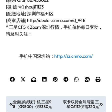
[联系 Q Q] 867433062
[微 信 号] shouji11123
[配送地址] 深圳市福田区
[商家店铺] http://dealer.cnmo.com/d_941/
* 三星C115 K Zoom 深圳行情，手机价格每日变动，
请及时关注：
手机中国深圳站：
http://sz.cnmo.com/
文
全面屏旗舰手机 三星S
双卡双待金属滑盖 三
8（G9500）仅5380元
星C6112仅需320元
章