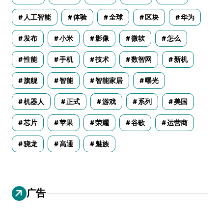
人工智能
体验
全球
区块
华为
发布
小米
影像
微软
怎么
性能
手机
技术
数智网
新机
旗舰
智能
智能家居
曝光
机器人
正式
游戏
系列
美国
芯片
苹果
荣耀
谷歌
运营商
骁龙
高通
魅族
广告