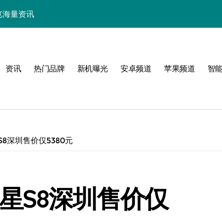
中畅览海量资讯
能，抢先一睹为快！
技，重塑手机新体验！
资讯
热门品牌
新机曝光
安卓频道
苹果频道
智
揭秘折叠屏新惊艳亮点
新体验
8深圳售价仅5380元
！
星S8深圳售价仅
效玩机攻略速看！