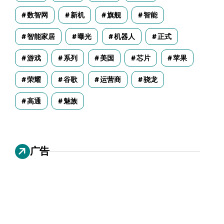
数智网
新机
旗舰
智能
智能家居
曝光
机器人
正式
游戏
系列
美国
芯片
苹果
荣耀
谷歌
运营商
骁龙
高通
魅族
广告