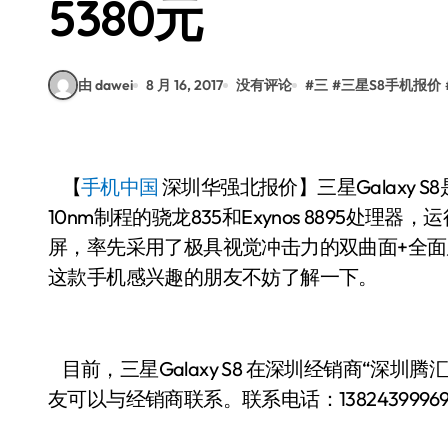
5380元
由 dawei
8 月 16, 2017
没有评论
#
三
#
三星S8手机报价
【
手机中国
深圳华强北报价】三星Galaxy
10nm制程的骁龙835和Exynos 8895处理器，
屏，率先采用了极具视觉冲击力的双曲面+全
这款手机感兴趣的朋友不妨了解一下。
目前，三星Galaxy S8 在深圳经销商“深圳
友可以与经销商联系。联系电话：13824399969 联