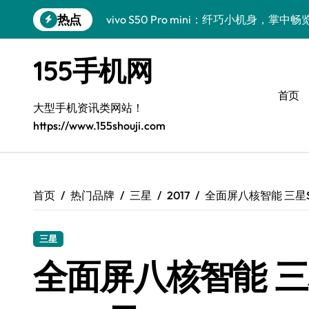
跳
热点
vivo S50 Pro mini：纤巧小机身，掌
转
到
手机分析师揭秘：小米17 Pro实用新功
内
155手机网
容
三星Galaxy S26亮点大揭秘：创新科
首页
三星Galaxy Z Fold7前瞻：手机管家
大型手机资讯类网站！
https://www.155shouji.com
S25 Ultra颜值炸裂！定制主题引领潮流
S24+震撼登场，美出新高度！
Galaxy S26+颜值爆升！机皇美学解析
首页
热门品牌
三星
2017
全面屏八核智能 三星S
Galaxy A56 5G登场，时尚与性能双巅峰
三星
Galaxy Z Flip6：折叠时尚，尽显潮流新宠
全面屏八核智能 三
vivo S50新功能大揭秘！优惠全享，高