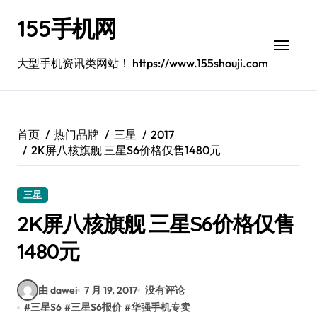
跳
155手机网
转
到
内
大型手机资讯类网站！ https://www.155shouji.com
容
首页
热门品牌
三星
2017
2K屏八核旗舰 三星S6价格仅售1480元
三星
2K屏八核旗舰 三星S6价格仅售
1480元
由 dawei
7 月 19, 2017
没有评论
#
三星S6
#
三星S6报价
#
华强手机专卖