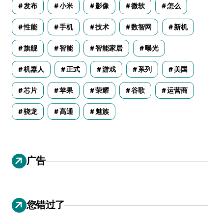
发布
小米
影像
微软
怎么
性能
手机
技术
数智网
新机
旗舰
智能
智能家居
曝光
机器人
正式
游戏
系列
美国
芯片
苹果
荣耀
谷歌
运营商
骁龙
高通
魅族
广告
您错过了