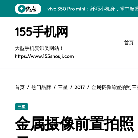
跳
热点
vivo S50 Pro mini：纤巧小机身，掌
转
到
手机分析师揭秘：小米17 Pro实用新功
内
155手机网
容
三星Galaxy S26亮点大揭秘：创新科
首页
三星Galaxy Z Fold7前瞻：手机管家
大型手机资讯类网站！
https://www.155shouji.com
S25 Ultra颜值炸裂！定制主题引领潮流
S24+震撼登场，美出新高度！
Galaxy S26+颜值爆升！机皇美学解析
首页
热门品牌
三星
2017
金属摄像前置拍照 三星
Galaxy A56 5G登场，时尚与性能双巅峰
三星
Galaxy Z Flip6：折叠时尚，尽显潮流新宠
金属摄像前置拍照 三
vivo S50新功能大揭秘！优惠全享，高