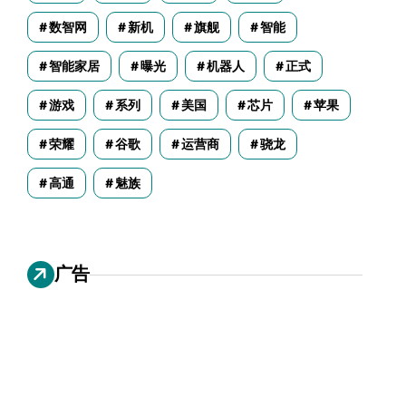
数智网
新机
旗舰
智能
智能家居
曝光
机器人
正式
游戏
系列
美国
芯片
苹果
荣耀
谷歌
运营商
骁龙
高通
魅族
广告