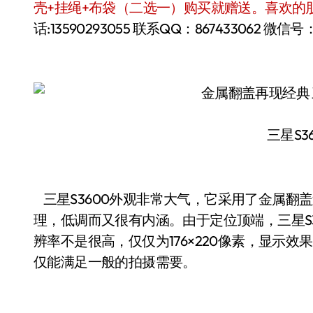
壳+挂绳+布袋（二选一）购买就赠送。喜欢的
话:13590293055 联系QQ：867433062 微信号：sh
三星S3
三星S3600外观非常大气，它采用了金属翻
理，低调而又很有内涵。由于定位顶端，三星S360
辨率不是很高，仅仅为176×220像素，显示效
仅能满足一般的拍摄需要。