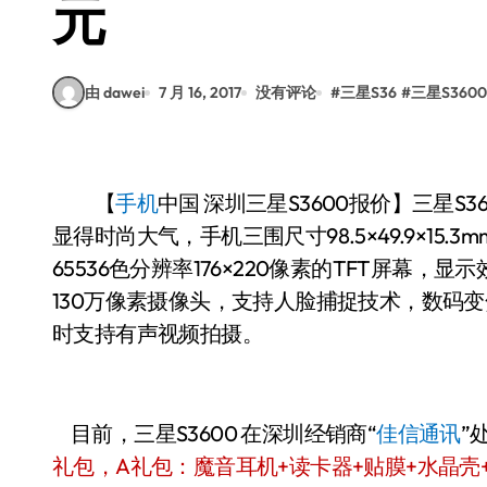
元
由 dawei
7 月 16, 2017
没有评论
#
三星S36
#
三星S360
【
手机
中国
深圳三星S3600报价】三星S
显得时尚大气，手机三围尺寸98.5×49.9×15.3
65536色分辨率176×220像素的TFT屏幕，
130万像素摄像头，支持人脸捕捉技术，数码
时支持有声视频拍摄。
目前，三星S3600 在深圳经销商“
佳信通讯
”
礼包，A礼包：魔音耳机+读卡器+贴膜+水晶壳+