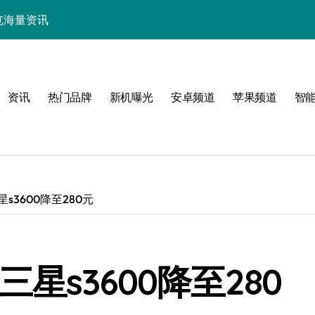
中畅览海量资讯
能，抢先一睹为快！
技，重塑手机新体验！
资讯
热门品牌
新机曝光
安卓频道
苹果频道
智
揭秘折叠屏新惊艳亮点
新体验
s3600降至280元
！
星s3600降至280
效玩机攻略速看！