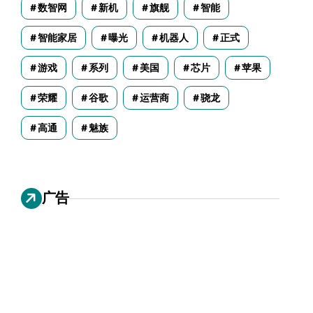
数智网
新机
旗舰
智能
智能家居
曝光
机器人
正式
游戏
系列
美国
芯片
苹果
荣耀
谷歌
运营商
骁龙
高通
魅族
广告