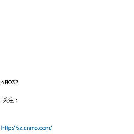
B032
时关注：
：
http://sz.cnmo.com/