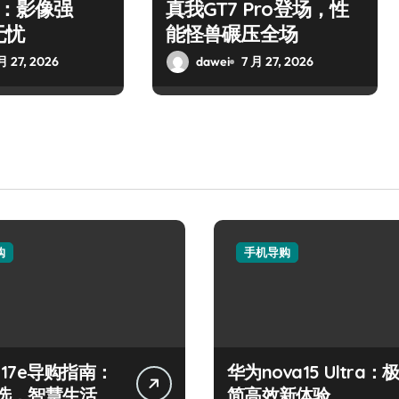
o：影像强
真我GT7 Pro登场，性
无忧
能怪兽碾压全场
月 27, 2026
dawei
7 月 27, 2026
购
手机导购
e 17e导购指南：
华为nova15 Ultra：
选，智慧生活
简高效新体验