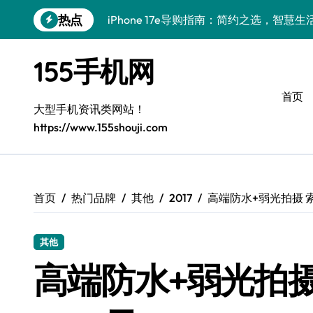
跳
热点
iPhone 17e导购指南：简约之选，智慧生
转
到
华为nova15 Ultra：极简高效新体验
内
155手机网
容
真我GT8 Pro：极简旗舰，性能与美学的
首页
三星W26：极简设计，畅享高效生活
大型手机资讯类网站！
https://www.155shouji.com
极简新奢典范：三星W26引领高端风尚
极简导购：三星Galaxy S26，高效生活
极简美学巅峰：OPPO Find X9 Pro全维
首页
热门品牌
其他
2017
高端防水+弱光拍摄 索
iQOO Z11 Turbo：性能先锋，极简之选
其他
荣耀WIN RT：极简设计，高效轻智能新
高端防水+弱光拍摄
极简美学巅峰：Xiaomi MIX Flip 2全解析