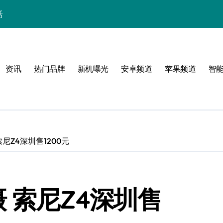
活
巅峰之作
资讯
热门品牌
新机曝光
安卓频道
苹果频道
智
新起点
度解析
尼Z4深圳售1200元
体验
 索尼Z4深圳售