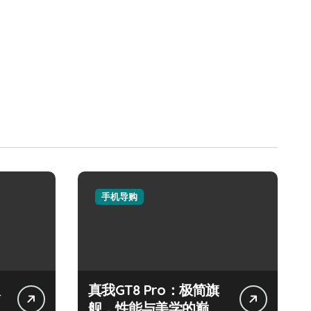
手机导购
极
真我GT8 Pro：极简旗
舰，性能与美学的巅峰