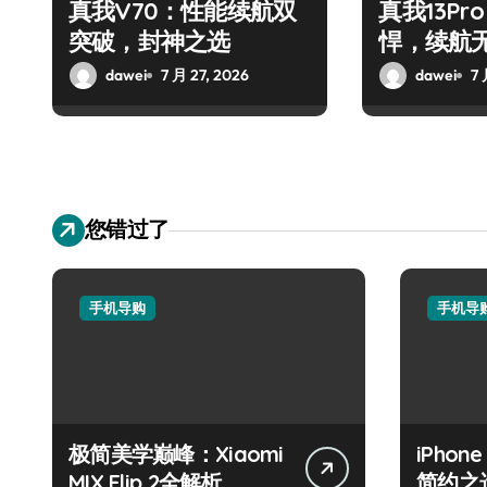
真我V70：性能续航双
真我13Pr
突破，封神之选
悍，续航
dawei
7 月 27, 2026
dawei
7 
您错过了
手机导购
手机导
极简美学巅峰：Xiaomi
iPhon
MIX Flip 2全解析
简约之