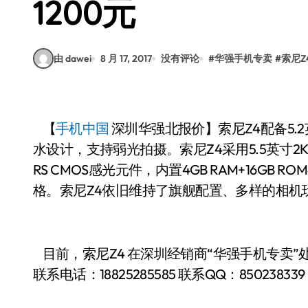
1200元
由 dawei
8 月 17, 2017
没有评论
#
华强手机专卖
#
索尼Z
【
手机中国
深圳华强北报价】索尼Z4配备5
水设计，支持弱光拍摄。索尼Z4采用5.5英寸2K屏
RS CMOS感光元件，内置4GB RAM+16GB
格。索尼Z4依旧维持了旗舰配置、多样的相机
目前，索尼Z4 在深圳经销商“华强手机专卖”处
联系电话：
18825285585
联系QQ：850238339