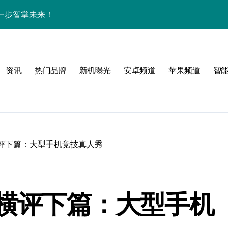
一步智掌未来！
色与实用功能全解析
讯+玩机技巧一网打尽
资讯
热门品牌
新机曝光
安卓频道
苹果频道
智
解析+超实用技巧攻略
亮点纷呈速来围观！
一手轻松掌控！
递不容错过！
横评下篇：大型手机竞技真人秀
，亮点全解析！
屏新巅峰，科技控必入！
大横评下篇：大型手机
开启资讯抢先新体验！