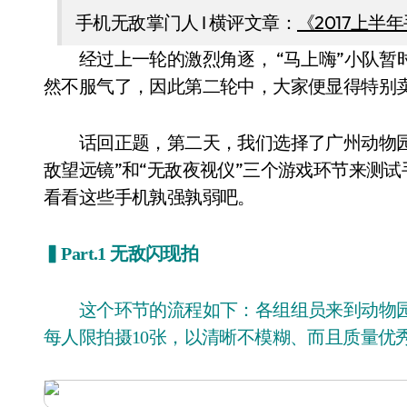
手机无敌掌门人 I 横评文章：
《2017上
经过上一轮的激烈角逐， “马上嗨”小队暂
然不服气了，因此第二轮中，大家便显得特别
话回正题，第二天，我们选择了广州动物园作
敌望远镜”和“无敌夜视仪”三个游戏环节来测
看看这些手机孰强孰弱吧。
▍Part.1 无敌闪现拍
这个环节的流程如下：各组组员来到动物园的游乐设施旋转木马，然后自由选择位置拍摄，
每人限拍摄10张，以清晰不模糊、而且质量优