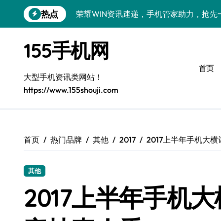
跳
热点
荣耀WIN资讯速递，手机管家助力，抢先
转
到
手机分析师揭秘：真我GT8 Pro新机特
内
155手机网
容
荣耀500 Pro MOLLY版来袭！最新资
首页
OPPO Find X9 Pro深度揭秘：亮点全
大型手机资讯类网站！
https://www.155shouji.com
vivo S50 Pro mini来袭：小屏旗舰，
荣耀ROBOT PHONE：智领生活，资讯
华为nova 15 Ultra新功能解锁，优惠速
首页
热门品牌
其他
2017
2017上半年手机大
iPhone 17e重磅来袭：性能配置大升级
其他
三星Galaxy Z Fold7深度揭秘：折叠
2017上半年手机
荣耀Magic8 Pro Air来袭，掌中智能