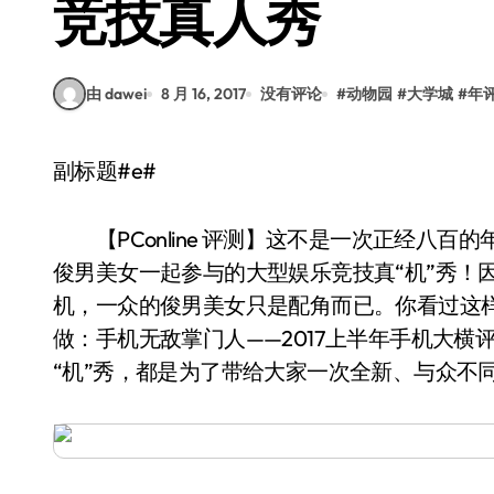
竞技真人秀
由 dawei
8 月 16, 2017
没有评论
#
动物园
#
大学城
#
年
副标题#e#
【PConline 评测】这不是一次正经八百的
俊男美女一起参与的大型娱乐竞技真“机”秀！因
机，一众的俊男美女只是配角而已。你看过这
做：手机无敌掌门人——2017上半年手机大横
“机”秀，都是为了带给大家一次全新、与众不