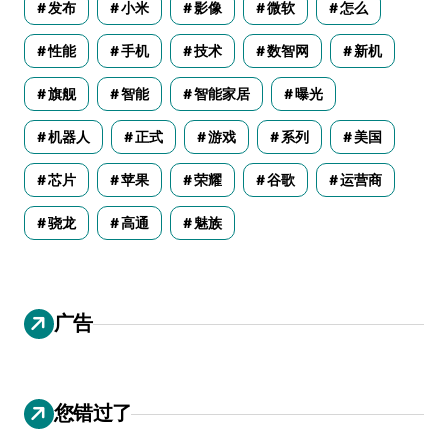
发布
小米
影像
微软
怎么
性能
手机
技术
数智网
新机
旗舰
智能
智能家居
曝光
机器人
正式
游戏
系列
美国
芯片
苹果
荣耀
谷歌
运营商
骁龙
高通
魅族
广告
您错过了