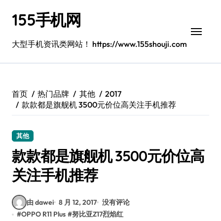
跳
155手机网
转
到
内
大型手机资讯类网站！ https://www.155shouji.com
容
首页
热门品牌
其他
2017
款款都是旗舰机 3500元价位高关注手机推荐
其他
款款都是旗舰机 3500元价位高
关注手机推荐
由 dawei
8 月 12, 2017
没有评论
#
OPPO R11 Plus
#
努比亚Z17烈焰红