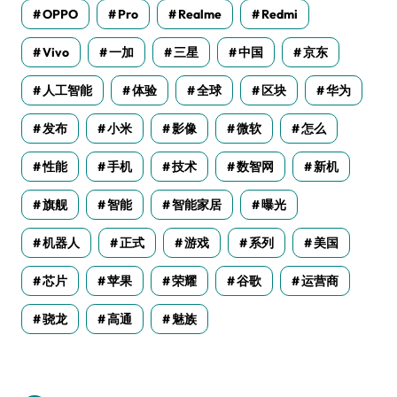
OPPO
Pro
Realme
Redmi
Vivo
一加
三星
中国
京东
人工智能
体验
全球
区块
华为
发布
小米
影像
微软
怎么
性能
手机
技术
数智网
新机
旗舰
智能
智能家居
曝光
机器人
正式
游戏
系列
美国
芯片
苹果
荣耀
谷歌
运营商
骁龙
高通
魅族