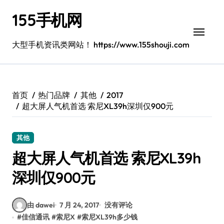
跳
155手机网
转
到
内
大型手机资讯类网站！ https://www.155shouji.com
容
首页
热门品牌
其他
2017
超大屏人气机首选 索尼XL39h深圳仅900元
其他
超大屏人气机首选 索尼XL39h
深圳仅900元
由 dawei
7 月 24, 2017
没有评论
#
佳信通讯
#
索尼X
#
索尼XL39h多少钱