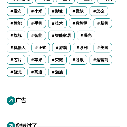
发布
小米
影像
微软
怎么
性能
手机
技术
数智网
新机
旗舰
智能
智能家居
曝光
机器人
正式
游戏
系列
美国
芯片
苹果
荣耀
谷歌
运营商
骁龙
高通
魅族
广告
您错过了