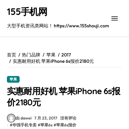
跳
155手机网
转
到
内
大型手机资讯类网站！ https://www.155shouji.com
容
首页
热门品牌
苹果
2017
实惠耐用好机 苹果iPhone 6s报价2180元
苹果
实惠耐用好机 苹果iPhone 6s报
价2180元
由 dawei
7 月 23, 2017
没有评论
#
华强手机专卖
#
苹果6s
#
苹果6s报价