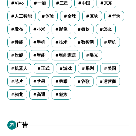
Vivo
一加
三星
中国
京东
人工智能
体验
全球
区块
华为
发布
小米
影像
微软
怎么
性能
手机
技术
数智网
新机
旗舰
智能
智能家居
曝光
机器人
正式
游戏
系列
美国
芯片
苹果
荣耀
谷歌
运营商
骁龙
高通
魅族
广告