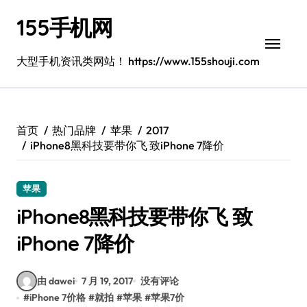
跳
155手机网
转
到
内
大型手机资讯类网站！ https://www.155shouji.com
容
首页
热门品牌
苹果
2017
iPhone8黑科技要带你飞 致iPhone 7降价
苹果
iPhone8黑科技要带你飞 致
iPhone 7降价
由 dawei
7 月 19, 2017
没有评论
#
iPhone 7价格
#
就拍
#
苹果
#
苹果7价