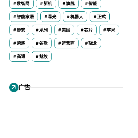
数智网
新机
旗舰
智能
智能家居
曝光
机器人
正式
游戏
系列
美国
芯片
苹果
荣耀
谷歌
运营商
骁龙
高通
魅族
广告