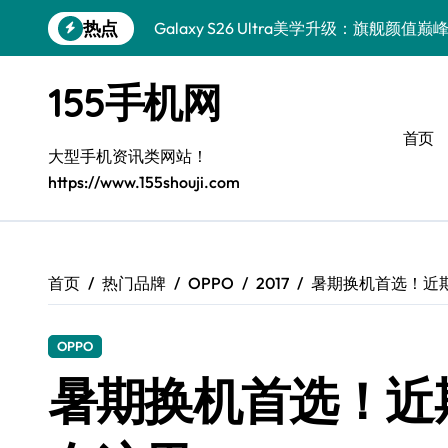
跳
热点
Galaxy S26 Ultra美学升级：旗舰颜值巅
转
到
极简新风向：荣耀Magic V6深度解析
内
155手机网
容
极简美学小米17 Ultra徕卡版：精简生活
首页
真我GT8 Pro：极简高效，生活新章
大型手机资讯类网站！
https://www.155shouji.com
极简美学，徕卡影像：Xiaomi 17 Ultra
一加Turbo 6V：极简信仰，性能王者
极简美学巅峰：三星Galaxy S26定义精
首页
热门品牌
OPPO
2017
暑期换机首选！近
华为nova 15：极简高效，生活新解
OPPO
极简美学巅峰：Xiaomi MIX Flip 2全解析
暑期换机首选！近
三星W26奢华蜕变：尊贵体验解锁秘籍