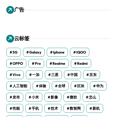
广告
云标签
5G
Galaxy
Iphone
IQOO
OPPO
Pro
Realme
Redmi
Vivo
一加
三星
中国
京东
人工智能
体验
全球
区块
华为
发布
小米
影像
微软
怎么
性能
手机
技术
数智网
新机