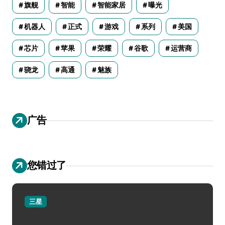
旗舰
智能
智能家居
曝光
机器人
正式
游戏
系列
美国
芯片
苹果
荣耀
谷歌
运营商
骁龙
高通
魅族
广告
您错过了
三星