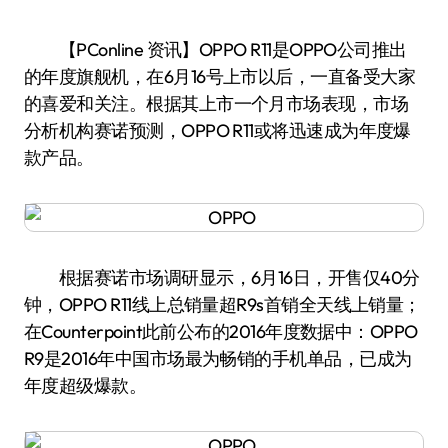
【PConline 资讯】OPPO R11是OPPO公司推出
的年度旗舰机，在6月16号上市以后，一直备受大家
的喜爱和关注。根据其上市一个月市场表现，市场
分析机构赛诺预测，OPPO R11或将迅速成为年度爆
款产品。
根据赛诺市场调研显示，6月16日，开售仅40分
钟，OPPO R11线上总销量超R9s首销全天线上销量；
在Counterpoint此前公布的2016年度数据中：OPPO
R9是2016年中国市场最为畅销的手机单品，已成为
年度超级爆款。