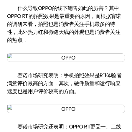
什么导致OPPO的线下销售如此的厉害？其中
OPPO R11的拍照效果是最重要的原因，而根据赛诺
的调研来看，拍照也是消费者关注手机最多的特
性，此外热力红和微缝天线的外观也是消费者关注
的热点，
赛诺市场研究表明：手机拍照效果是R11体验者
满意评价最高的方面，其次，硬件质量和运行响应
速度也是用户评价较高的方面。
赛诺市场研究还表明：OPPO R11更受一、二线