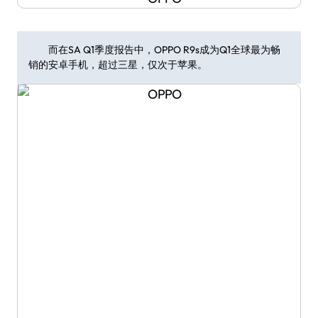
　　而在SA Q1季度报告中，OPPO R9s成为Q1全球最为畅
销的安卓手机，超过三星，仅次于苹果。