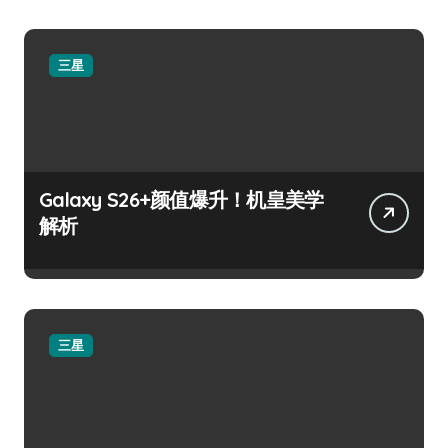
三星
Galaxy S26+颜值爆升！机皇美学
解析
三星