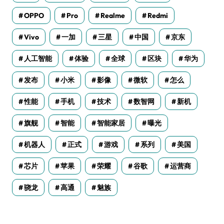
OPPO
Pro
Realme
Redmi
Vivo
一加
三星
中国
京东
人工智能
体验
全球
区块
华为
发布
小米
影像
微软
怎么
性能
手机
技术
数智网
新机
旗舰
智能
智能家居
曝光
机器人
正式
游戏
系列
美国
芯片
苹果
荣耀
谷歌
运营商
骁龙
高通
魅族