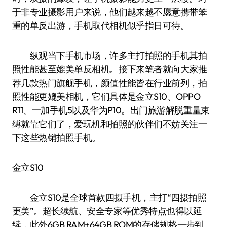
于非专业摄影用户来说，他们越来越不愿意携带笨
重的单反出游，手机取代相机似乎指日可待。
纵观当下手机市场，许多主打拍照的手机其拍
照性能甚至媲美单反相机。接下来笔者就向大家推
荐几款热门旗舰手机，颜值性能皆在行业前列，拍
照性能更媲美相机，它们具体是金立S10、OPPO
R11、一加手机5以及华为P10。出门旅游解脱重量束
缚就靠它们了，爱玩机和拍照的伙伴们不妨关注一
下这些热销拍照手机。
金立S10
金立S10是全球首款四摄手机，主打“四摄拍照
更美”。超长续航、安全专家等优秀特点也得以延
续，此外6GB RAM+64GB ROM的存储规格一步到