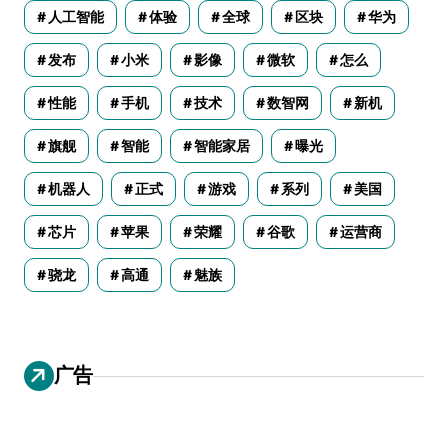
人工智能
体验
全球
区块
华为
发布
小米
影像
微软
怎么
性能
手机
技术
数智网
新机
旗舰
智能
智能家居
曝光
机器人
正式
游戏
系列
美国
芯片
苹果
荣耀
谷歌
运营商
骁龙
高通
魅族
广告