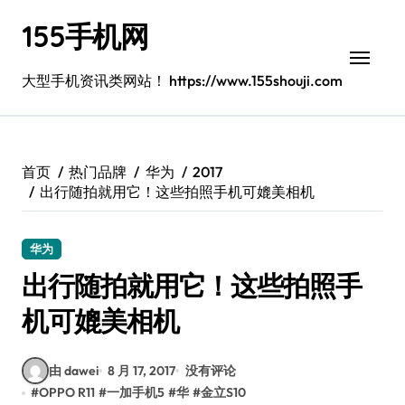
跳
155手机网
转
到
内
大型手机资讯类网站！ https://www.155shouji.com
容
首页
热门品牌
华为
2017
出行随拍就用它！这些拍照手机可媲美相机
华为
出行随拍就用它！这些拍照手
机可媲美相机
由 dawei
8 月 17, 2017
没有评论
#
OPPO R11
#
一加手机5
#
华
#
金立S10