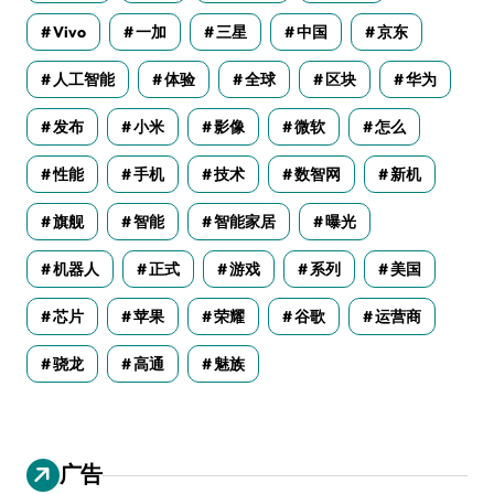
Vivo
一加
三星
中国
京东
人工智能
体验
全球
区块
华为
发布
小米
影像
微软
怎么
性能
手机
技术
数智网
新机
旗舰
智能
智能家居
曝光
机器人
正式
游戏
系列
美国
芯片
苹果
荣耀
谷歌
运营商
骁龙
高通
魅族
广告