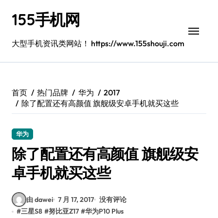
跳
155手机网
转
到
内
大型手机资讯类网站！ https://www.155shouji.com
容
首页
热门品牌
华为
2017
除了配置还有高颜值 旗舰级安卓手机就买这些
华为
除了配置还有高颜值 旗舰级安
卓手机就买这些
由 dawei
7 月 17, 2017
没有评论
#
三星S8
#
努比亚Z17
#
华为P10 Plus