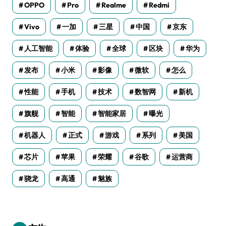
OPPO
Pro
Realme
Redmi
Vivo
一加
三星
中国
京东
人工智能
体验
全球
区块
华为
发布
小米
影像
微软
怎么
性能
手机
技术
数智网
新机
旗舰
智能
智能家居
曝光
机器人
正式
游戏
系列
美国
芯片
苹果
荣耀
谷歌
运营商
骁龙
高通
魅族