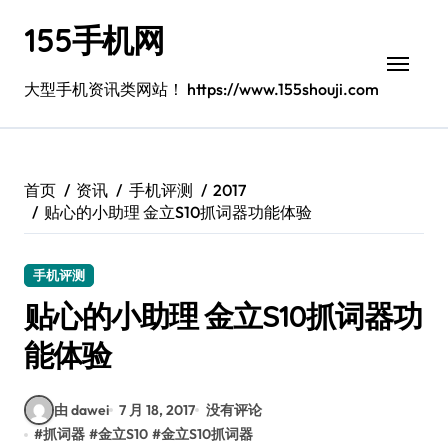
跳
155手机网
转
到
内
大型手机资讯类网站！ https://www.155shouji.com
容
首页
资讯
手机评测
2017
贴心的小助理 金立S10抓词器功能体验
手机评测
贴心的小助理 金立S10抓词器功
能体验
由 dawei
7 月 18, 2017
没有评论
#
抓词器
#
金立S10
#
金立S10抓词器