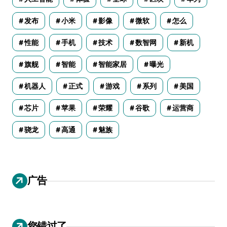
发布
小米
影像
微软
怎么
性能
手机
技术
数智网
新机
旗舰
智能
智能家居
曝光
机器人
正式
游戏
系列
美国
芯片
苹果
荣耀
谷歌
运营商
骁龙
高通
魅族
广告
您错过了