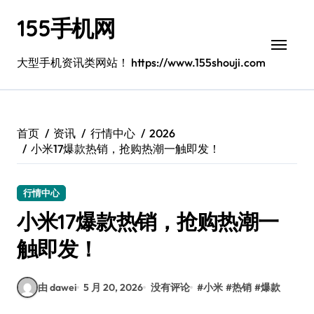
跳
155手机网
转
到
内
大型手机资讯类网站！ https://www.155shouji.com
容
首页
资讯
行情中心
2026
小米17爆款热销，抢购热潮一触即发！
行情中心
小米17爆款热销，抢购热潮一
触即发！
由 dawei
5 月 20, 2026
没有评论
#
小米
#
热销
#
爆款