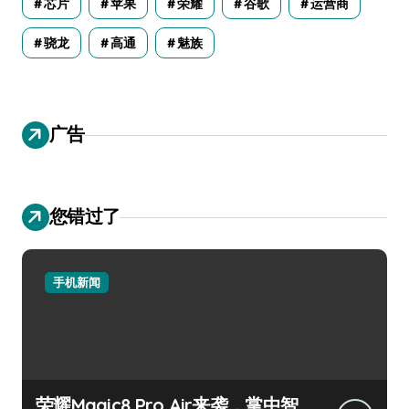
芯片
苹果
荣耀
谷歌
运营商
骁龙
高通
魅族
广告
您错过了
手机新闻
荣耀Magic8 Pro Air来袭，掌中智