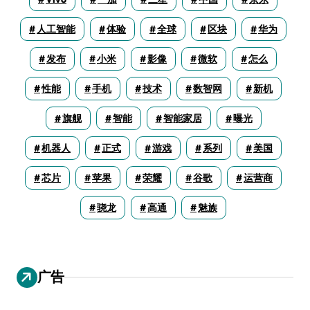
人工智能
体验
全球
区块
华为
发布
小米
影像
微软
怎么
性能
手机
技术
数智网
新机
旗舰
智能
智能家居
曝光
机器人
正式
游戏
系列
美国
芯片
苹果
荣耀
谷歌
运营商
骁龙
高通
魅族
广告