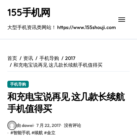
跳
155手机网
转
到
内
大型手机资讯类网站！ https://www.155shouji.com
容
首页
资讯
手机导购
2017
和充电宝说再见 这几款长续航手机值得买
手机导购
和充电宝说再见 这几款长续航
手机值得买
由 dawei
7 月 22, 2017
没有评论
#
智能手机
#
续航
#
金立