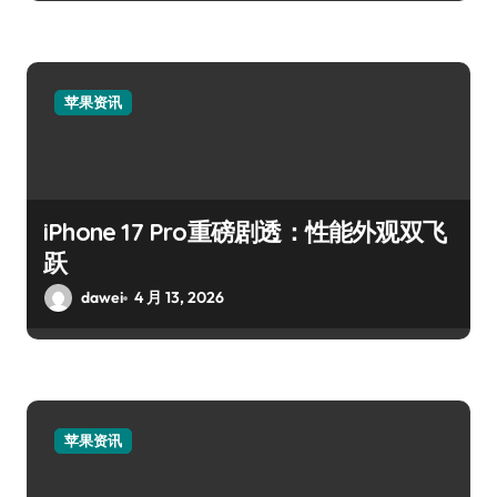
苹果资讯
iPhone 17 Pro重磅剧透：性能外观双飞
跃
dawei
4 月 13, 2026
苹果资讯