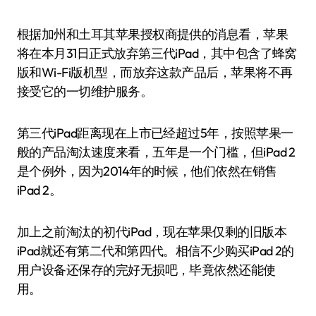
根据加州和土耳其苹果授权商提供的消息看，苹果
将在本月31日正式放弃第三代iPad，其中包含了蜂窝
版和Wi-Fi版机型，而放弃这款产品后，苹果将不再
接受它的一切维护服务。
第三代iPad距离现在上市已经超过5年，按照苹果一
般的产品淘汰速度来看，五年是一个门槛，但iPad 2
是个例外，因为2014年的时候，他们依然在销售
iPad 2。
加上之前淘汰的初代iPad，现在苹果仅剩的旧版本
iPad就还有第二代和第四代。相信不少购买iPad 2的
用户设备还保存的完好无损吧，毕竟依然还能使
用。