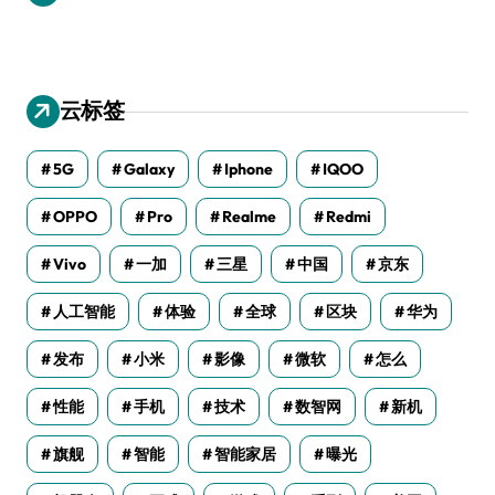
云标签
5G
Galaxy
Iphone
IQOO
OPPO
Pro
Realme
Redmi
Vivo
一加
三星
中国
京东
人工智能
体验
全球
区块
华为
发布
小米
影像
微软
怎么
性能
手机
技术
数智网
新机
旗舰
智能
智能家居
曝光