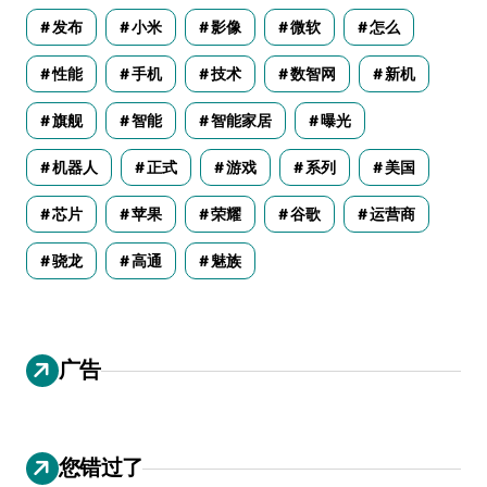
发布
小米
影像
微软
怎么
性能
手机
技术
数智网
新机
旗舰
智能
智能家居
曝光
机器人
正式
游戏
系列
美国
芯片
苹果
荣耀
谷歌
运营商
骁龙
高通
魅族
广告
您错过了