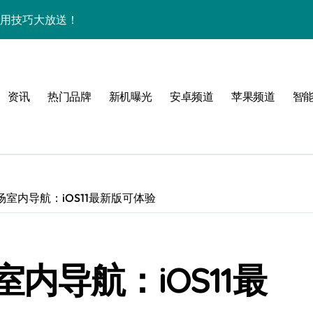
超实用技巧大放送！
，重塑手机新体验！
超实用功能全解析！
资讯
热门品牌
新机曝光
安卓频道
苹果频道
智
家功能实用大揭秘！
秘、优惠速递与实测点评
能全掌握，速来围观！
a新机亮点全览
室内导航：iOS11最新版可体验
FE新机亮点抢先瞰！
机一握即知天下事！
内导航：iOS11最
信息全掌控！