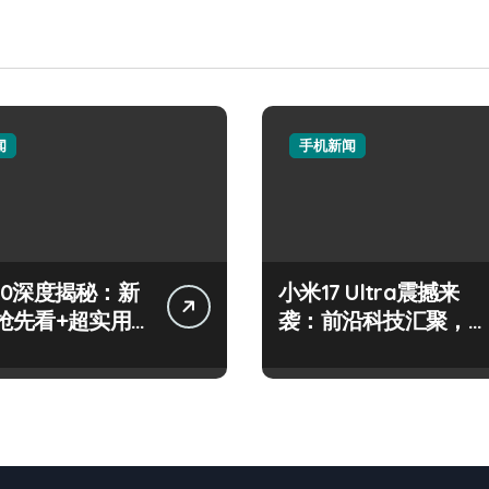
闻
手机新闻
 S50深度揭秘：新
小米17 Ultra震撼来
抢先看+超实用
袭：前沿科技汇聚，重
放送！
塑手机新体验！