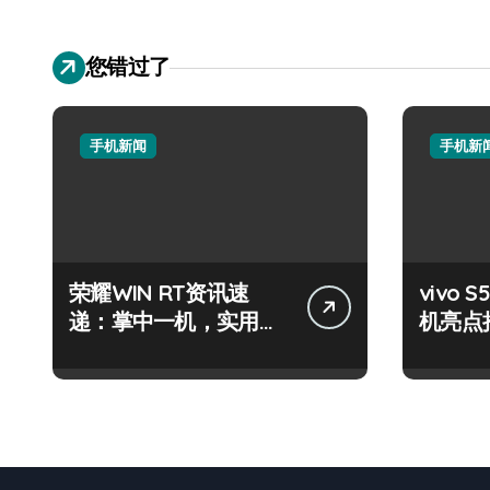
您错过了
手机新闻
手机新
荣耀WIN RT资讯速
vivo
递：掌中一机，实用信
机亮点
息全掌控！
技巧大