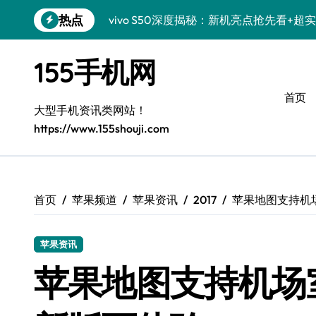
跳
热点
vivo S50深度揭秘：新机亮点抢先看+
转
到
小米17 Ultra震撼来袭：前沿科技汇聚
内
155手机网
容
OPPO Find X9抢先揭秘：前沿资讯+
首页
荣耀Magic V6抢先探秘：大屏视界，管
大型手机资讯类网站！
https://www.155shouji.com
荣耀Magic8 RSR深度剖析：新功能揭
华为nova 15 Pro亮点大揭秘：特色功
手机分析师揭秘：三星Galaxy S26 Ultr
首页
苹果频道
苹果资讯
2017
苹果地图支持机场
手机分析师揭秘：三星Galaxy Z Flip7 
苹果资讯
荣耀ROBOT PHONE：资讯小助手，手
苹果地图支持机场室
荣耀WIN RT资讯速递：掌中一机，实用