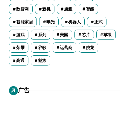
数智网
新机
旗舰
智能
智能家居
曝光
机器人
正式
游戏
系列
美国
芯片
苹果
荣耀
谷歌
运营商
骁龙
高通
魅族
广告