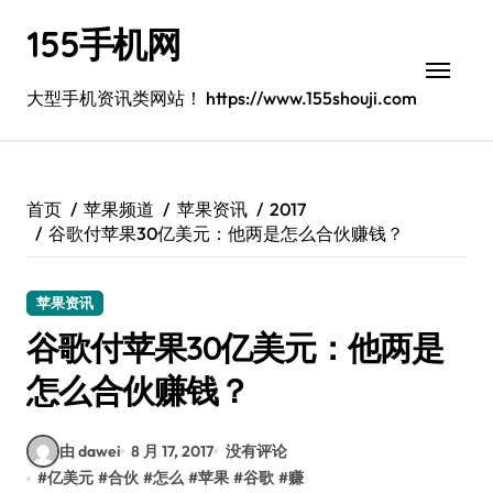
跳
155手机网
转
到
内
大型手机资讯类网站！ https://www.155shouji.com
容
首页
苹果频道
苹果资讯
2017
谷歌付苹果30亿美元：他两是怎么合伙赚钱？
苹果资讯
谷歌付苹果30亿美元：他两是
怎么合伙赚钱？
由 dawei
8 月 17, 2017
没有评论
#
亿美元
#
合伙
#
怎么
#
苹果
#
谷歌
#
赚