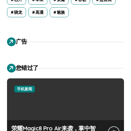
骁龙
高通
魅族
广告
您错过了
手机新闻
荣耀Magic8 Pro Air来袭，掌中智